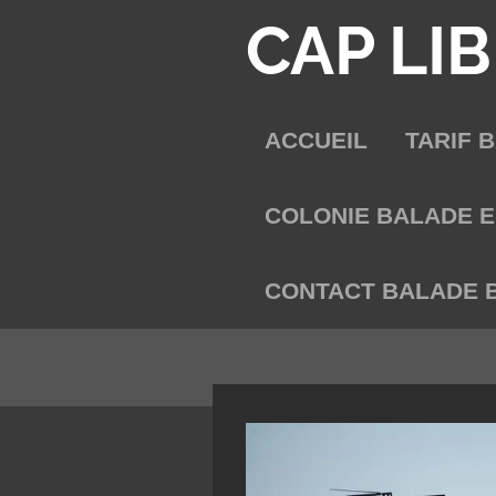
CAP LIB
Passer
au
contenu
principal
ACCUEIL
TARIF 
COLONIE BALADE E
CONTACT BALADE 