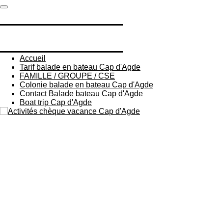
Passer
CAP LIBERTÉ 34
au
contenu
principal
CAP LIBERTÉ 34
Accueil
Tarif balade en bateau Cap d'Agde
FAMILLE / GROUPE / CSE
Colonie balade en bateau Cap d'Agde
Contact Balade bateau Cap d'Agde
Boat trip Cap d'Agde